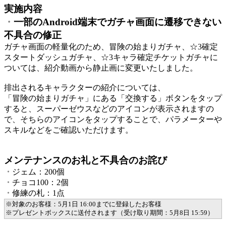
実施内容
・
一部のAndroid端末でガチャ画面に遷移できない
不具合の修正
ガチャ画面の軽量化のため、冒険の始まりガチャ、☆3確定
スタートダッシュガチャ、☆3キャラ確定チケットガチャに
ついては、紹介動画から静止画に変更いたしました。
排出されるキャラクターの紹介については、
「冒険の始まりガチャ」にある「交換する」ボタンをタップ
すると、スーパーゼウスなどのアイコンが表示されますの
で、そちらのアイコンをタップすることで、パラメーターや
スキルなどをご確認いただけます。
メンテナンスのお礼と不具合のお詫び
・
ジェム：200個
・
チョコ100：2個
・
修練の札：1点
※対象のお客様：5月1日 16:00までに登録したお客様
※プレゼントボックスに送付されます（受け取り期間：5月8日 15:59）