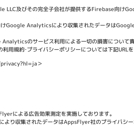
 LLC及びその完全子会社が提供するFirebase向けGoog
向けGoogle Analyticsにより収集されたデータはGo
ogle Analyticsのサービス利用による一切の損害につ
alyticsの利用規約・プライバシーポリシーについては下記UR
/privacy?hl=ja
＞
Flyerによる広告効果測定を実施しております。
erにより収集されたデータはAppsFlyer社のプライバ