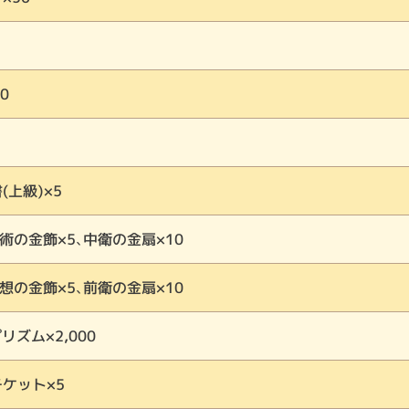
0
(上級)×5
術の金飾×5、中衛の金扇×10
想の金飾×5、前衛の金扇×10
プリズム×2,000
ケット×5