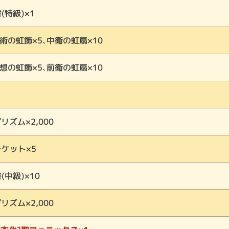
(特級)×1
術の虹飾×5、中衛の虹扇×10
想の虹飾×5、前衛の虹扇×10
プリズム×2,000
ケット×5
中級)×10
プリズム×2,000