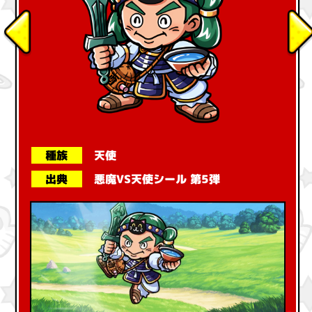
天使
種族
悪魔VS天使シール 第5弾
出典