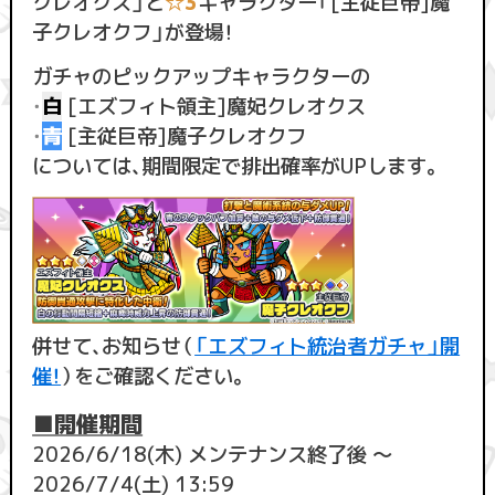
クレオクス」と
☆3
キャラクター「[主従巨帝]魔
子クレオクフ」が登場！
ガチャのピックアップキャラクターの
・
白
[エズフィト領主]魔妃クレオクス
・
青
[主従巨帝]魔子クレオクフ
については、期間限定で排出確率がUPします。
併せて、お知らせ（
「エズフィト統治者ガチャ」開
催！
）をご確認ください。
■開催期間
2026/6/18(木) メンテナンス終了後 ～
2026/7/4(土) 13:59