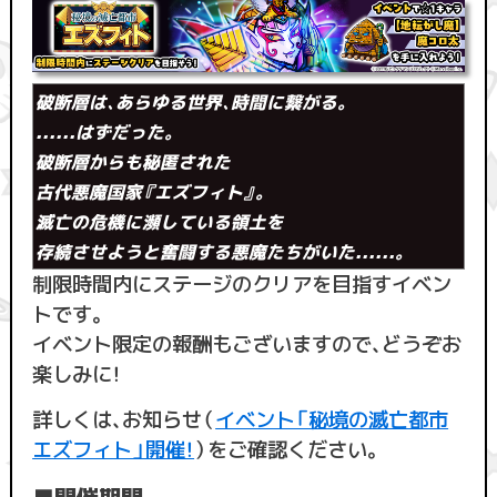
破断層は、あらゆる世界、時間に繋がる。
......はずだった。
破断層からも秘匿された
古代悪魔国家『エズフィト』。
滅亡の危機に瀕している領土を
存続させようと奮闘する悪魔たちがいた......。
制限時間内にステージのクリアを目指すイベン
トです。
イベント限定の報酬もございますので、どうぞお
楽しみに！
詳しくは、お知らせ（
イベント「秘境の滅亡都市
エズフィト」開催！
）をご確認ください。
■開催期間