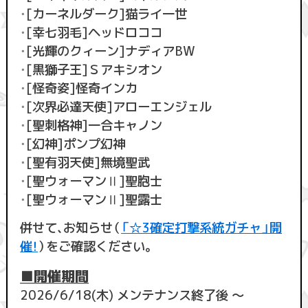
・
[カーネルダーク]猫ライ一世
・
[幸七羽毛]ヘッドロココ
・
[光輝のクィーン]ナディアBW
・
[黒獅子王]Ｓアキシオン
・
[怪奇姿]怪奇インカ
・
[次界必達天使]アローエンジェル
・
[聖刺格神]一合キャノン
・
[幻神]ポンプ幻神
・
[聖有羽天使]無境聖武
・
[聖ウォーマンⅡ]聖胞士
・
[聖ウォーマンⅡ]聖露士
併せて、お知らせ（
「☆3確定打撃系統ガチャ」開
催！
）をご確認ください。
■開催期間
2026/6/18(木) メンテナンス終了後 ～