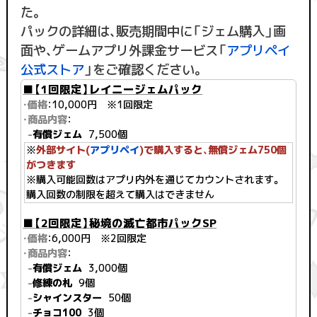
た。
パックの詳細は、販売期間中に「ジェム購入」画
面や、ゲームアプリ外課金サービス「
アプリペイ
公式ストア
」をご確認ください。
■【1回限定】レイニージェムパック
・価格
：10,000円 ※1回限定
・商品内容
：
-
有償ジェム
7,500個
※
外部サイト(
アプリペイ
)で購入すると、無償ジェム750個
がつきます
※購入可能回数はアプリ内外を通じてカウントされます。
購入回数の制限を超えて購入はできません
■【2回限定】秘境の滅亡都市パックSP
・価格
：6,000円 ※2回限定
・商品内容
：
-
有償ジェム
3,000個
-
修練の札
9個
-
シャインスター
50個
-
チョコ100
3個