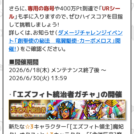
さらに、
専用の称号
や400万Pt到達で「
URシー
ル
」も手に入りますので、ぜひハイスコアを目指
して挑戦しましょう！
詳しくは、お知らせ（
ダメージチャレンジイベン
ト「創聖使の秘法 竜翼駆使・カーボメロス」開
催！
）をご確認ください。
■開催期間
2026/6/18(木) メンテナンス終了後 ～
2026/6/30(火) 13:59
「エズフィト統治者ガチャ」の開催
・
新たな
☆3
キャラクター「[エズフィト領主]魔妃