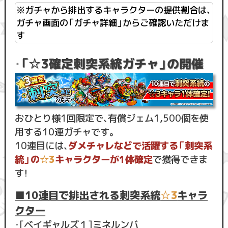
※ガチャから排出するキャラクターの提供割合は、
ガチャ画面の「ガチャ詳細」からご確認いただけま
す
「☆3確定刺突系統ガチャ」の開催
・
おひとり様1回限定で、有償ジェム1,500個を使
用する10連ガチャです。
10連目には、
ダメチャレなどで活躍する「刺突系
統」の
☆3
キャラクターが1体確定
で獲得できま
す！
■10連目で排出される刺突系統
☆3
キャラ
クター
・
[ベイギャルズ１]ミネルンバ