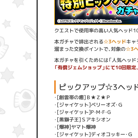
クエストで使用率の高い人気ヘッド1
本ガチャで排出される
☆3ヘッド
キャ
溜まった交換ポイントで、対象の
☆3
本ガチャを引くためには「人気ヘッドガ
「有償ジェムショップ」にて10回限定
ピックアップ☆3ヘッ
・
[創雲帯の癒]Ｂ★Ｚ★Ｐ
・
[ジャイケット]ベリーオズ・Ｇ
・
[ジャイケット]P・M・F・G
・
[黒獅子王]Ｓアキシオン
・
[爆神]ヤマト爆神
・
[ジャイケット]ディオコッキー・Ｇ