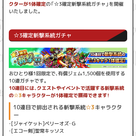
クター
が1体確定
の「☆3確定斬撃系統ガチャ」を開催
いたしました。
☆3確定斬撃系統ガチャ
おひとり様1回限定で、有償ジェム1,500個を使用する
10連ガチャです。
10連目には、クエストやイベントで活躍する斬撃系統
の
☆3
キャラクターが1体確定で獲得できます！
10連目で排出される斬撃系統
☆3
キャラクタ
ー
・[ジャイケット]ベリーオズ・Ｇ
・[エコー剣]聖常キッソス