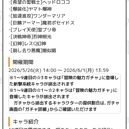
・[希望の聖戦士]ヘッドロココ
・[爆装化]ヤマト爆神
・[加速進攻]ワンダーマリア
・[巨鱗アーマー]魔君ポセイドス
・[プレイ天使]聖プリ帝
・[決戦神帝]烈神照光
・[幻神]レスQ幻神
・[崩し去り悪魔]闇似暗
開催期間
2026/5/26(火) 14:00 ～ 2026/6/1(月) 13:59
※1〜9連目の☆3キャラは「冒険の魅力ガチャ」に登場し
た斬撃系統キャラが排出されます
※1〜9連目の☆1～☆2キャラは「冒険の魅力ガチャ」に
登場したキャラが排出されます
ガチャから排出するキャラクターの提供割合は、ガチャ
画面の「ガチャ詳細」からご確認いただけます
キャラ紹介