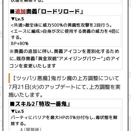
状態を解除する。
■
追加
奥義「ロードリロード」
▼Lv.5
<共通>敵全体に威力500%の黄属性攻撃を2回行う。
<エースに編成>自身が次に使用する奥義の威力を4倍に
する。
BP+80%
※奥義の追加に伴い、奥義アイコンを差別化するため
に、既存奥義「黄金双銃"アメイジングパワー"」のアイ
コンを変更いたします
【ツッパリ悪魔】鬼ガシ魔の上方調整について
7月21日(火)のアップデートにて、上方調整を実
施いたします。
■スキル2「特攻一番鬼」
▼Lv.5
パーティにバリアを最大HPの3%分付与し、毒状態を解
除する。
⬇︎（調整後）