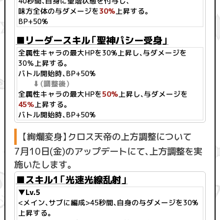
40秒間、自身に聖増状態を付与し、
味方全体の与ダメージを
30%
上昇する。
BP+50%
■リーダースキル「聖神パシー受身」
全属性キャラの最大HPを30%上昇し、与ダメージを
30％上昇する。
バトル開始時、BP+50%
⬇︎（調整後）
全属性キャラの最大HPを
50%
上昇し、与ダメージを
45％
上昇する。
バトル開始時、BP+50%
【絢爛変身】クロス天帝の上方調整について
7月10日(金)のアップデートにて、上方調整を実
施いたします。
■スキル1「光速光線乱射」
▼Lv.5
<メイン、サブに編成>45秒間、自身の与ダメージを30%
上昇する。