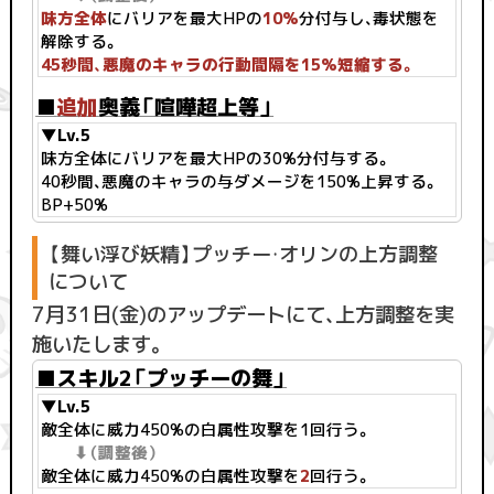
味方全体
にバリアを最大HPの
10%
分付与し、毒状態を
解除する。
45秒間、悪魔のキャラの行動間隔を15%短縮する。
■
追加
奥義「喧嘩超上等」
▼Lv.5
味方全体にバリアを最大HPの30%分付与する。
40秒間、悪魔のキャラの与ダメージを150%上昇する。
BP+50%
【舞い浮び妖精】プッチー・オリンの上方調整
について
7月31日(金)のアップデートにて、上方調整を実
施いたします。
■スキル2「プッチーの舞」
▼Lv.5
敵全体に威力450%の白属性攻撃を1回行う。
⬇︎（調整後）
敵全体に威力450%の白属性攻撃を
2
回行う。