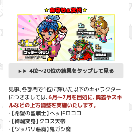
4位〜20位の結果をタップして見る
見事、各部門で1位に輝いた以下のキャラクター
につきましては、
6月〜7月を目処に、奥義やスキ
ルなどの上方調整を実施いたします。
・
【希望の聖戦士】ヘッドロココ
・
【絢爛変身】クロス天帝
・
【ツッパリ悪魔】鬼ガシ魔