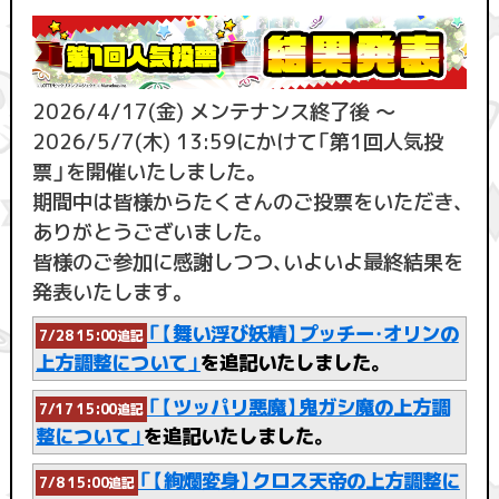
2026/4/17(金) メンテナンス終了後 ～
2026/5/7(木) 13:59にかけて「第1回人気投
票」を開催いたしました。
期間中は皆様からたくさんのご投票をいただき、
ありがとうございました。
皆様のご参加に感謝しつつ、いよいよ最終結果を
発表いたします。
「【舞い浮び妖精】プッチー・オリンの
7/28 15:00追記
上方調整について」
を追記いたしました。
「【ツッパリ悪魔】鬼ガシ魔の上方調
7/17 15:00追記
整について」
を追記いたしました。
「【絢爛変身】クロス天帝の上方調整に
7/8 15:00追記