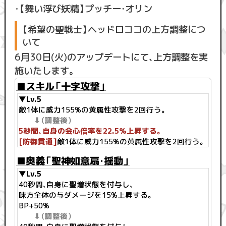
・
【舞い浮び妖精】プッチー・オリン
【希望の聖戦士】ヘッドロココの上方調整につ
いて
6月30日(火)のアップデートにて、上方調整を実
施いたします。
■スキル「十字攻撃」
▼Lv.5
敵1体に威力155%の黄属性攻撃を2回行う。
⬇︎（調整後）
5秒間、自身の会心倍率を22.5%上昇する。
[防御貫通]
敵1体に威力155%の黄属性攻撃を2回行う。
■奥義「聖神如意扇・揺動」
▼Lv.5
40秒間、自身に聖増状態を付与し、
味方全体の与ダメージを15%上昇する。
BP+50%
⬇︎（調整後）