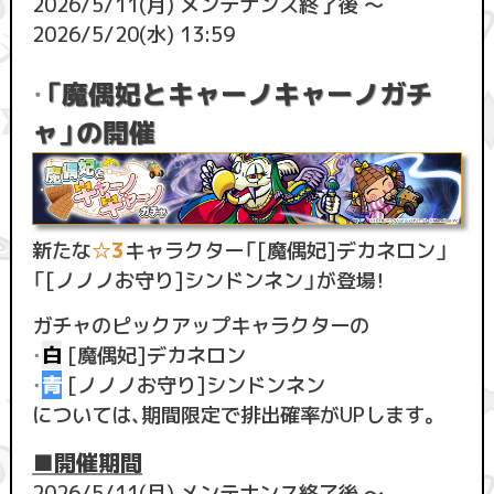
2026/5/11(月) メンテナンス終了後 ～
2026/5/20(水) 13:59
・
「魔偶妃とキャーノキャーノガチ
ャ」の開催
新たな
☆3
キャラクター「[魔偶妃]デカネロン」
「[ノノノお守り]シンドンネン」が登場！
ガチャのピックアップキャラクターの
・
白
[魔偶妃]デカネロン
・
青
[ノノノお守り]シンドンネン
については、期間限定で排出確率がUPします。
■開催期間
2026/5/11(月) メンテナンス終了後 ～