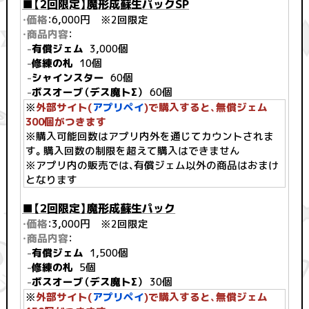
■【2回限定】魔形成蘇生パックSP
・価格
：6,000円 ※2回限定
・商品内容
：
-
有償ジェム
3,000個
-
修練の札
10個
-
シャインスター
60個
-
ボスオーブ（デス魔トΣ）
60個
※
外部サイト(
アプリペイ
)で購入すると、無償ジェム
300個がつきます
※購入可能回数はアプリ内外を通じてカウントされま
す。購入回数の制限を超えて購入はできません
※アプリ内の販売では、有償ジェム以外の商品はおまけ
となります
■【2回限定】魔形成蘇生パック
・価格
：3,000円 ※2回限定
・商品内容
：
-
有償ジェム
1,500個
-
修練の札
5個
-
ボスオーブ（デス魔トΣ）
30個
※
外部サイト(
アプリペイ
)で購入すると、無償ジェム