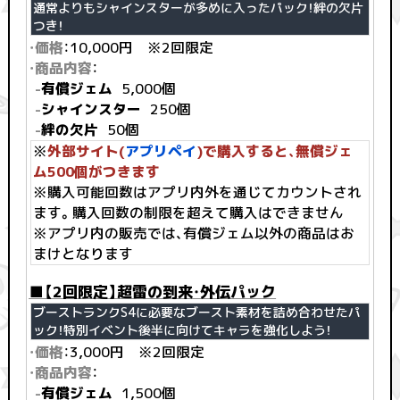
通常よりもシャインスターが多めに入ったパック！絆の欠片
つき！
・価格
：10,000円 ※2回限定
・商品内容
：
-
有償ジェム
5,000個
-
シャインスター
250個
-
絆の欠片
50個
※
外部サイト(
アプリペイ
)で購入すると、無償ジェ
ム500個がつきます
※購入可能回数はアプリ内外を通じてカウントされ
ます。購入回数の制限を超えて購入はできません
※アプリ内の販売では、有償ジェム以外の商品はお
まけとなります
■【2回限定】超雷の到来・外伝パック
ブーストランクS4に必要なブースト素材を詰め合わせたパ
ック！特別イベント後半に向けてキャラを強化しよう！
・価格
：3,000円 ※2回限定
・商品内容
：
-
有償ジェム
1,500個