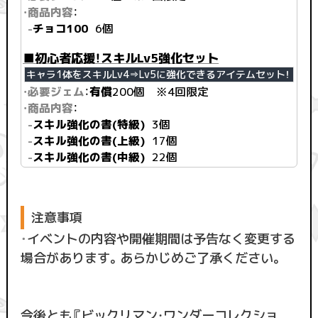
・商品内容
：
-
チョコ100
6個
■初心者応援！スキルLv5強化セット
キャラ1体をスキルLv4⇒Lv5に強化できるアイテムセット！
・必要ジェム
：
有償
200個 ※4回限定
・商品内容
：
-
スキル強化の書(特級)
3個
-
スキル強化の書(上級)
17個
-
スキル強化の書(中級)
22個
注意事項
・
イベントの内容や開催期間は予告なく変更する
場合があります。あらかじめご了承ください。
今後とも『ビックリマン・ワンダーコレクショ