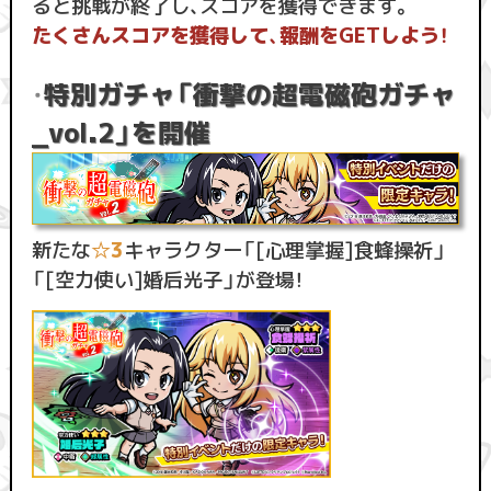
ると挑戦が終了し、スコアを獲得できます。
たくさんスコアを獲得して、報酬をGETしよう！
・
特別ガチャ「衝撃の超電磁砲ガチャ
_vol.2」を開催
新たな
☆3
キャラクター「[心理掌握]食蜂操祈」
「[空力使い]婚后光子」が登場！