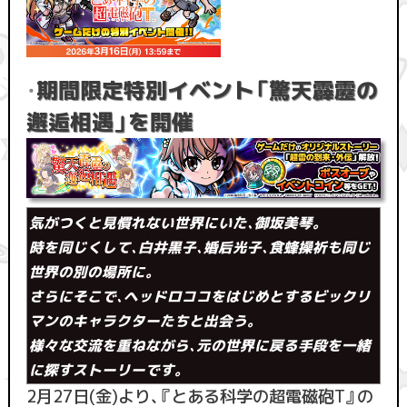
・
期間限定特別イベント「驚天霹靂の
邂逅相遇」を開催
気がつくと見慣れない世界にいた、御坂美琴。
時を同じくして、白井黒子、婚后光子、食蜂操祈も同じ
世界の別の場所に。
さらにそこで、ヘッドロココをはじめとするビックリ
マンのキャラクターたちと出会う。
様々な交流を重ねながら、元の世界に戻る手段を一緒
に探すストーリーです。
2月27日(金)より、『とある科学の超電磁砲T』の