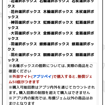
-
花選択ボックス
石輪選択ボックス
石杖選択ボッ
クス
-
花弁選択ボックス
木輪選択ボックス
木杖選択ボ
ックス
-
神羽選択ボックス
虹飾選択ボックス
虹扇選択ボ
ックス
-
大羽選択ボックス
金飾選択ボックス
金扇選択ボ
ックス
-
羽選択ボックス
銀飾選択ボックス
銀扇選択ボッ
クス
-
羽片選択ボックス
銅飾選択ボックス
銅扇選択ボ
ックス
※各種ボックスの個数については、実際の商品をご
確認ください
※
外部サイト(
アプリペイ
)で購入すると、無償ジェ
ム50個がつきます
※購入可能回数はアプリ内外を通じてカウントされ
ます。購入回数の制限を超えて購入はできません
※アプリ内の販売では、有償ジェム以外の商品はお
まけとなります