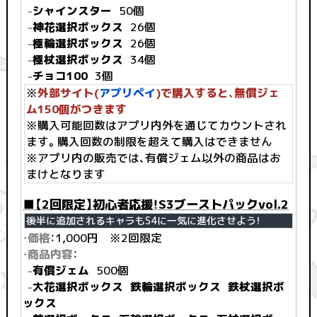
-
シャインスター
50個
-
神花選択ボックス
26個
-
極輪選択ボックス
26個
-
極杖選択ボックス
34個
-
チョコ100
3個
※
外部サイト(
アプリペイ
)で購入すると、無償ジェ
ム150個がつきます
※購入可能回数はアプリ内外を通じてカウントされ
ます。購入回数の制限を超えて購入はできません
※アプリ内の販売では、有償ジェム以外の商品はお
まけとなります
■【2回限定】初心者応援！S3ブーストパックvol.2
後半に追加されるキャラもS4に一気に進化させよう！
・価格
：1,000円 ※2回限定
・商品内容
：
-
有償ジェム
500個
-
大花選択ボックス
鉄輪選択ボックス
鉄杖選択ボ
ックス