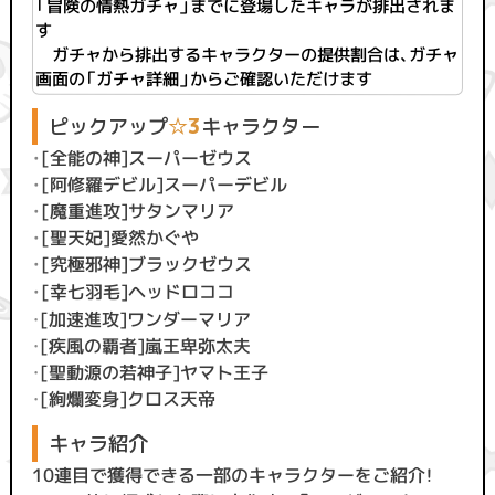
「
冒険の情熱ガチャ
」までに登場したキャラが排出されま
す
ガチャから排出するキャラクターの提供割合は、ガチャ
画面の「ガチャ詳細」からご確認いただけます
ピックアップ
☆3
キャラクター
・
[全能の神]スーパーゼウス
・
[阿修羅デビル]スーパーデビル
・
[魔重進攻]サタンマリア
・
[聖天妃]愛然かぐや
・
[究極邪神]ブラックゼウス
・
[幸七羽毛]ヘッドロココ
・
[加速進攻]ワンダーマリア
・
[疾風の覇者]嵐王卑弥太夫
・
[聖動源の若神子]ヤマト王子
・
[絢爛変身]クロス天帝
キャラ紹介
10連目で獲得できる一部のキャラクターをご紹介！