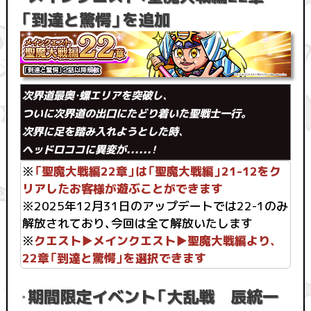
「到達と驚愕」を追加
次界道最奥・螺エリアを突破し、
ついに次界道の出口にたどり着いた聖戦士一行。
次界に足を踏み入れようとした時、
ヘッドロココに異変が......！
※
「聖魔大戦編22章」は「聖魔大戦編」21-12をク
リアしたお客様が遊ぶことができます
※2025年12月31日のアップデートでは22-1のみ
解放されており、今回は全て解放いたします
※
クエスト▶︎メインクエスト▶︎聖魔大戦編より、
22章「到達と驚愕」を選択できます
期間限定イベント「大乱戦 辰統一
・