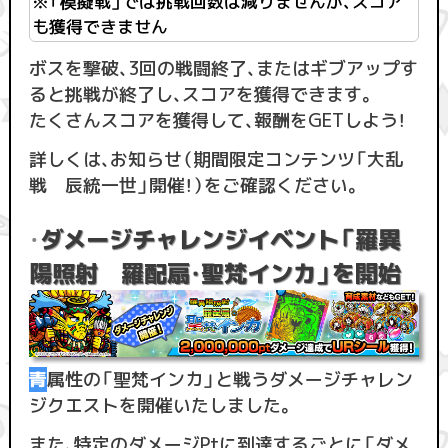
※「模擬戦」では挑戦回数は減りませんが、スコア
も獲得できません
ボスを撃破、3回の戦闘終了、またはギブアップす
ると挑戦が終了し、スコアを獲得できます。
たくさんスコアを獲得して、報酬をGETしよう！
詳しくは、お知らせ（期間限定コンテンツ「大乱
戦 辰統一世」開催！）をご確認ください。
ダメージチャレンジイベント「羅異
・
陽照射 羅配扇・聖梵インカ」を開始
青
属性の「聖梵インカ」と戦うダメージチャレン
ジクエストを開催いたしました。
また、特定のダメージPtに到達するごとに「ダメ