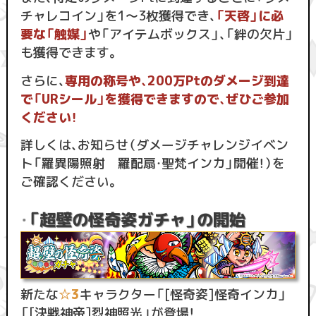
チャレコイン」を1〜3枚獲得でき、
「天啓」に必
要な「触媒」
や「アイテムボックス」、「絆の欠片」
も獲得できます。
さらに、
専用の称号や、200万Ptのダメージ到達
で「URシール」を獲得できますので、ぜひご参加
ください！
詳しくは、お知らせ（ダメージチャレンジイベン
ト「羅異陽照射 羅配扇・聖梵インカ」開催！）を
ご確認ください。
「超壁の怪奇姿ガチャ」の開始
・
新たな
☆3
キャラクター「[怪奇姿]怪奇インカ」
「[決戦神帝]烈神照光」が登場！