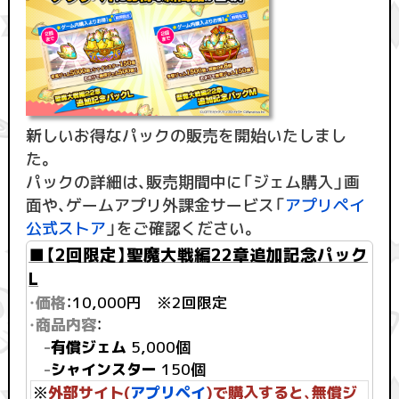
新しいお得なパックの販売を開始いたしまし
た。
パックの詳細は、販売期間中に「ジェム購入」画
面や、ゲームアプリ外課金サービス「
アプリペイ
公式ストア
」をご確認ください。
■【2回限定】聖魔大戦編22章追加記念パック
L
・価格
：10,000円 ※2回限定
・商品内容
：
-
有償ジェム
5,000個
-
シャインスター
150個
※
外部サイト(
アプリペイ
)で購入すると、無償ジ