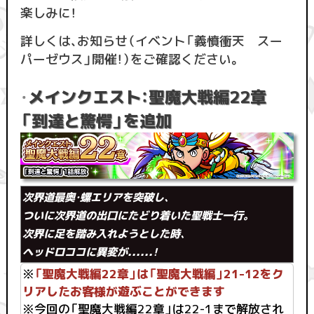
楽しみに！
詳しくは、お知らせ（イベント「義憤衝天 スー
パーゼウス」開催！）をご確認ください。
メインクエスト：聖魔大戦編22章
・
「到達と驚愕」を追加
次界道最奥・螺エリアを突破し、
ついに次界道の出口にたどり着いた聖戦士一行。
次界に足を踏み入れようとした時、
ヘッドロココに異変が......！
※
「聖魔大戦編22章」は「聖魔大戦編」21-12をク
リアしたお客様が遊ぶことができます
※今回の「聖魔大戦編22章」は22-1まで解放され