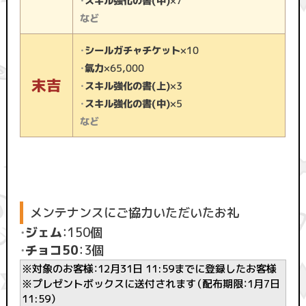
・
スキル強化の書(中)
×7
など
・
シールガチャチケット
×10
・
氣力
×65,000
末吉
・
スキル強化の書(上)
×3
・
スキル強化の書(中)
×5
など
メンテナンスにご協力いただいたお礼
・
ジェム
：150個
・
チョコ50
：3個
※対象のお客様：12月31日 11:59までに登録したお客様
※プレゼントボックスに送付されます（配布期限：1月7日
11:59）