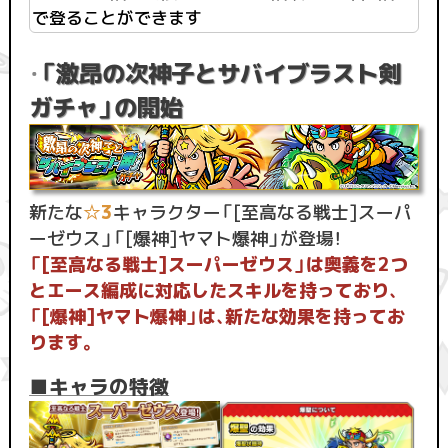
で登ることができます
「激昂の次神子とサバイブラスト剣
・
ガチャ」の開始
新たな
☆3
キャラクター「[至高なる戦士]スーパ
ーゼウス」「[爆神]ヤマト爆神」が登場！
「[至高なる戦士]スーパーゼウス」は奥義を2つ
とエース編成に対応したスキルを持っており、
「[爆神]ヤマト爆神」は、新たな効果を持ってお
ります。
■キャラの特徴