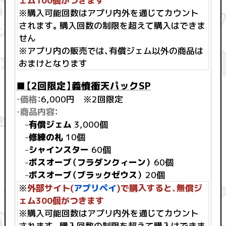
ェム100個がつきます
※購入可能回数はアプリ内外を通じてカウント
されます。購入回数の制限を超えて購入はできま
せん
※アプリ内の販売では、有償ジェム以外の商品は
おまけとなります
■【2回限定】義憤衝天パックSP
・価格
：6,000円 ※2回限定
・商品内容
：
-
有償ジェム
3,000個
-
修練の札
10個
-
シャインスター
60個
-
ボスオーブ（フラダンクィーン）
60個
-
ボスオーブ（ブラックゼウス）
20個
※
外部サイト(
アプリペイ
)で購入すると、無償ジ
ェム300個がつきます
※購入可能回数はアプリ内外を通じてカウント
されます。購入回数の制限を超えて購入はできま