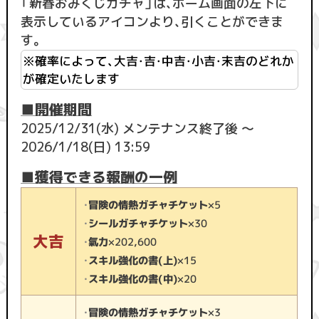
「新春おみくじガチャ」は、ホーム画面の左下に
表示しているアイコンより、引くことができま
す。
※確率によって、大吉・吉・中吉・小吉・末吉のどれか
が確定いたします
■開催期間
2025/12/31(水) メンテナンス終了後 ～
2026/1/18(日) 13:59
■獲得できる報酬の一例
・
冒険の情熱ガチャチケット
×5
・
シールガチャチケット
×30
大吉
・
氣力
×202,600
・
スキル強化の書(上)
×15
・
スキル強化の書(中)
×20
・
冒険の情熱ガチャチケット
×3