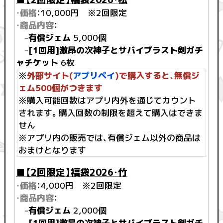
・価格
：10,000円 ※2回限定
・商品内容
：
-
有償ジェム
5,000個
-
[1回用]激昂の次神子とサバイブラスト剣ガチ
ャチケット
6枚
※
外部サイト(
アプリペイ
)で購入すると、無償ジ
ェム500個がつきます
※購入可能回数はアプリ内外を通じてカウント
されます。購入回数の制限を超えて購入はできま
せん
※アプリ内の販売では、有償ジェム以外の商品は
おまけとなります
■【2回限定】福袋2026・竹
・価格
：4,000円 ※2回限定
・商品内容
：
-
有償ジェム
2,000個
-
[1回用]激昂の次神子とサバイブラスト剣ガチ