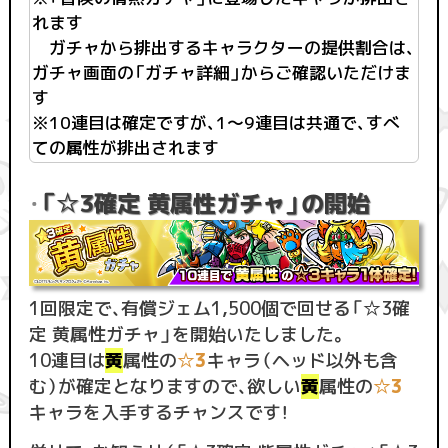
れます
ガチャから排出するキャラクターの提供割合は、
ガチャ画面の「ガチャ詳細」からご確認いただけま
す
※10連目は確定ですが、1〜9連目は共通で、すべ
ての属性が排出されます
「☆3確定 黄属性ガチャ」の開始
・
1回限定で、有償ジェム1,500個で回せる「☆3確
定 黄属性ガチャ」を開始いたしました。
10連目は
黄
属性の
☆3
キャラ（ヘッド以外も含
む）が確定となりますので、欲しい
黄
属性の
☆3
キャラを入手するチャンスです！