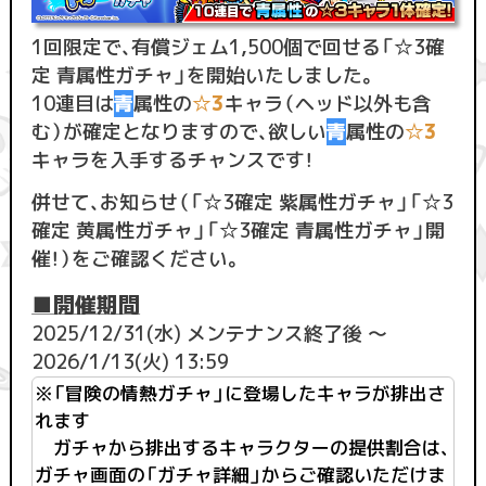
1回限定で、有償ジェム1,500個で回せる「☆3確
定 青属性ガチャ」を開始いたしました。
10連目は
青
属性の
☆3
キャラ（ヘッド以外も含
む）が確定となりますので、欲しい
青
属性の
☆3
キャラを入手するチャンスです！
併せて、お知らせ（「☆3確定 紫属性ガチャ」「☆3
確定 黄属性ガチャ」「☆3確定 青属性ガチャ」開
催！）をご確認ください。
■開催期間
2025/12/31(水) メンテナンス終了後 ～
2026/1/13(火) 13:59
※「冒険の情熱ガチャ」に登場したキャラが排出さ
れます
ガチャから排出するキャラクターの提供割合は、
ガチャ画面の「ガチャ詳細」からご確認いただけま