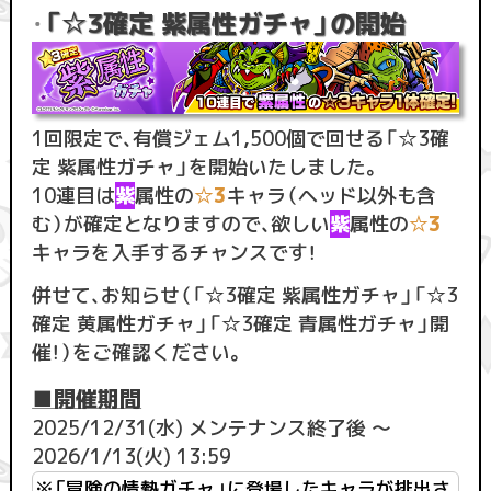
「☆3確定 紫属性ガチャ」の開始
・
1回限定で、有償ジェム1,500個で回せる「☆3確
定 紫属性ガチャ」を開始いたしました。
10連目は
紫
属性の
☆3
キャラ（ヘッド以外も含
む）が確定となりますので、欲しい
紫
属性の
☆3
キャラを入手するチャンスです！
併せて、お知らせ（「☆3確定 紫属性ガチャ」「☆3
確定 黄属性ガチャ」「☆3確定 青属性ガチャ」開
催！）をご確認ください。
■開催期間
2025/12/31(水) メンテナンス終了後 ～
2026/1/13(火) 13:59
※「冒険の情熱ガチャ」に登場したキャラが排出さ