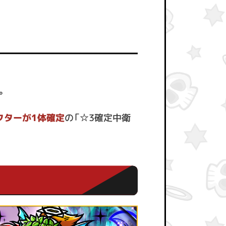
。
クター
が1体確定
の「☆3確定中衛