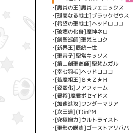
・[魔炎の王]魔炎フェニックス
・[孤高なる戦士]ブラックゼウス
・[希望の聖戦士]ヘッドロココ
・[破壊の化身]魔神ネロ
・[創聖巡師]聖梵ミロク
・[新界王]辰統一世
・[聖帝子]聖常キッソス
・[第二創聖巡師]聖梵ムガル
・[幸七羽毛]ヘッドロココ
・[若魔祖王]Ｂ★Ｚ★Ｈ
・[姿変化]ノアフォーム
・[暴将]魔君ポセイドス
・[加速進攻]ワンダーマリア
・[次王道](T)inPM
・[究極増力]ウルトライスト
・[聖影の嘆き]ゴーストアリババ