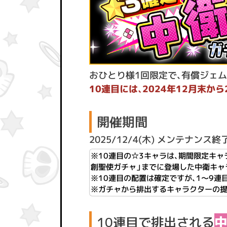
おひとり様1回限定で、有償ジェム
10連目には、2024年12月末か
開催期間
2025/12/4(木) メンテナンス終了後 
※10連目の☆3キャラは、期間限定キャ
創聖使ガチャ」
までに登場した
中衛
キャ
※10連目の配置は確定ですが、1〜9連
※ガチャから排出するキャラクターの提
10連目で排出される
中