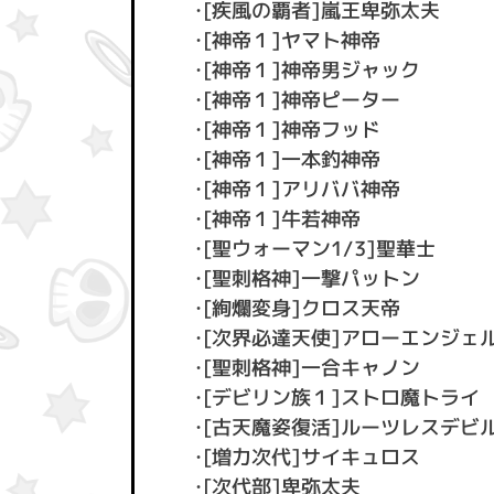
・[疾風の覇者]嵐王卑弥太夫
・[神帝１]ヤマト神帝
・[神帝１]神帝男ジャック
・[神帝１]神帝ピーター
・[神帝１]神帝フッド
・[神帝１]一本釣神帝
・[神帝１]アリババ神帝
・[神帝１]牛若神帝
・[聖ウォーマン1/3]聖華士
・[聖刺格神]一撃パットン
・[絢爛変身]クロス天帝
・[次界必達天使]アローエンジェ
・[聖刺格神]一合キャノン
・[デビリン族１]ストロ魔トライ
・[古天魔姿復活]ルーツレスデビ
・[増力次代]サイキュロス
・[次代部]卑弥太夫