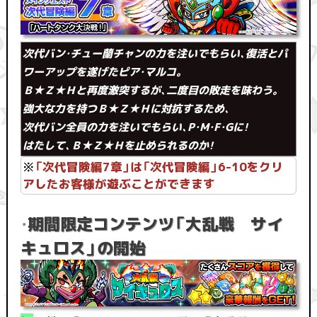
次代バン・チュー蘭チャンの力を注いでもらい、復活とパ
ワーアップを遂げたピア・マルコ。
Ｂ★Ｚ★Ｈと再度激突するが、二度目の敗走を味わう。
強大な力を持つＢ★Ｚ★Ｈに対抗するため、
次代バン全員の力を注いでもらい、P・M・F・Gに！
はたして、Ｂ★Ｚ★Ｈを止められるのか！
※
「次代冒険編7章」は「次代冒険編」6-10をクリ
アしたお客様が遊ぶことができます
期間限定コンテンツ「大乱戦 サイ
・
キュロス」の開始