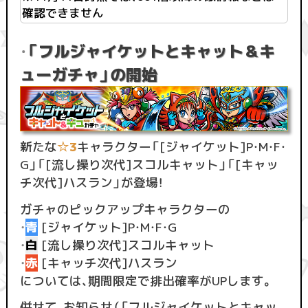
確認できません
「フルジャイケットとキャット＆キ
・
ューガチャ」の開始
新たな
☆3
キャラクター「[ジャイケット]P・M・F・
G」「[流し操り次代]スコルキャット」「[キャッ
チ次代]ハスラン」が登場！
ガチャのピックアップキャラクターの
・
青
[ジャイケット]P・M・F・G
・
白
[流し操り次代]スコルキャット
・
赤
[キャッチ次代]ハスラン
については、期間限定で排出確率がUPします。
併せて、お知らせ（「フルジャイケットとキャッ