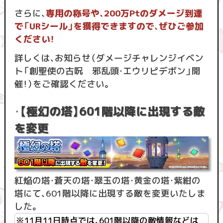
さらに、
専用の称号や、200万Ptのダメージ到達
で「URシール」を獲得できますので、ぜひご参加
ください！
詳しくは、お知らせ（ダメージチャレンジイベン
ト「創聖使の古呪 邪乱頭・エウリピデボン」開
催！）をご確認ください。
【極幻の塔】601階以降に出現する敵
・
を変更
紅焔の塔・蒼天の塔・翠玉の塔・黄金の塔・紫紺の
塔にて、601階以降に出現する敵を変更いたしま
した。
※11月11日時点では、601階以降の敵情報などは