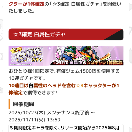
クター
が1体確定
の「☆3確定 白属性ガチャ」を開催い
たしました。
☆3確定 白属性ガチャ
おひとり様1回限定で、有償ジェム1500個を使用する
10連ガチャです。
10連目は
白
属性のヘッドを含む
☆3
キャラクターが1
体確定
で
獲得できます！
開催期間
2025/10/23(木) メンテナンス終了後 ～
2025/11/11(火) 13:59
※期間限定キャラを除く、リリース開始から2025年8月