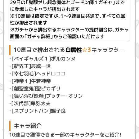
29日の
「覚醒せし超念魔体とゴードン師１ガチャ」まで
に登場したキャラが排出されます
※10連目は確定ですが、1〜9連目は共通で、すべての属
性が排出されます
※ガチャから排出するキャラクターの提供割合は、ガチャ
画面の「ガチャ詳細」からご確認いただけます
10連目で排出される
白
属性
☆3
キャラクター
・
[ベイギャルズ１]ボルカンヌ
・
[新界王]辰統一世
・
[幸七羽毛]ヘッドロココ
・
[神帝１]牛若神帝
・
[創聖童鬼]聖ピカギリ
・
[舞い浮び妖精]プッチー・オリン
・[次代部]卑弥太夫
・
[スプリントバン]蝶子良
キャラ紹介
10連目で獲得できる一部のキャラクターをご紹介！