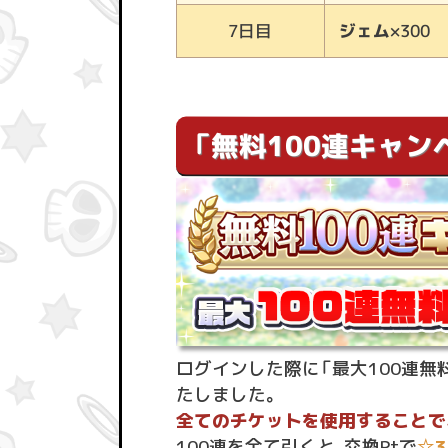
ジェム
×300
7日目
「無料100連キャン
ログインした際に「最大100連無
たしました。
全てのチケットを使用することで、
100連を全て引くと、交換Ptで
☆3