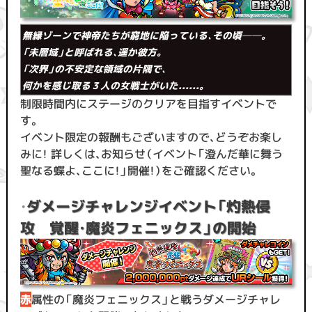
無縁ゾーンで神帝たちが窮地に陥っている、その頃──。
「未層域」と呼ばれる、遥か彼方。
「次界」の不安定な領域の片隅で、
何かを感じ取る３人の女戦士がいた......。
制限時間内にステージのクリアを目指すイベントで
す。
イベント限定の報酬もございますので、どうぞお楽し
みに！ 詳しくは、お知らせ（イベント「澄んだ華に舞う
聖なる蝶よ、ここに！」開催！）をご確認ください。
・
ダメージチャレンジイベント「灼熱侵
攻 覚醒・魔炎フェニックス」の開始
赤
属性の「魔炎フェニックス」と戦うダメージチャレ