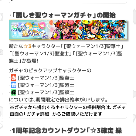
・
「麗しき聖ウォーマンガチャ」の開始
新たな
☆3
キャラクター「[聖ウォーマン1/3]聖華士」
「[聖ウォーマン1/3]聖澄士」「[聖ウォーマン1/3]聖
蝶士」が登場！
ガチャのピックアップキャラクターの
・
赤
[聖ウォーマン1/3]聖華士
・
青
[聖ウォーマン1/3]聖澄士
・
緑
[聖ウォーマン1/3]聖蝶士
については、期間限定で排出確率がUPします。
※ガチャから排出するキャラクターの提供割合は、ガチャ
画面の「ガチャ詳細」からご確認いただけます
・
1周年記念カウントダウン「☆3確定 緑