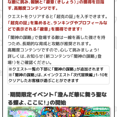
な敵に挑み、報酬と「徽章（きしょう）」の獲得を目指
す、高難度コンテンツです。
クエストをクリアすると「超克の証」を入手できます。
「超克の証」を集めると、ランキングやプロフィールな
どで表示される「徽章」を獲得できます！
「闇神の謀略」で登場する敵は一線を画した強さを持
つため、長期的な育成と攻略が推奨されます。
高難度コンテンツですので、心して挑みましょう！
詳しくは、お知らせ（新コンテンツ「闇神の謀略」登
場！）をご確認ください。
※クエスト一覧の下部に「闇神の謀略」が追加されます
※「闇神の謀略」は、メインクエスト「次代冒険編」1-10を
クリアしたお客様が遊ぶことができます
・
期間限定イベント「澄んだ華に舞う聖な
る蝶よ、ここに！」の開始