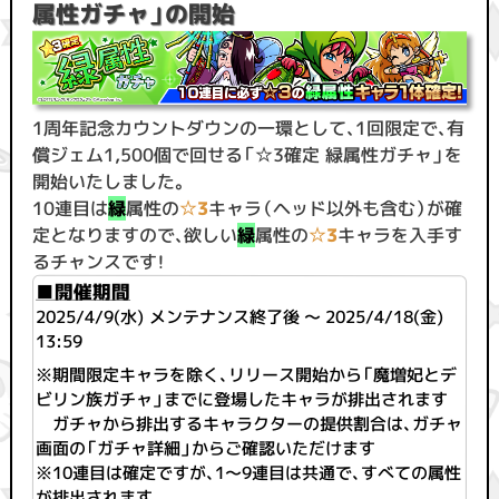
属性ガチャ」の開始
1周年記念カウントダウンの一環として、1回限定で、有
償ジェム1,500個で回せる「☆3確定 緑属性ガチャ」を
開始いたしました。
10連目は
緑
属性の
☆3
キャラ（ヘッド以外も含む）が確
定となりますので、欲しい
緑
属性の
☆3
キャラを入手す
るチャンスです！
■開催期間
2025/4/9(水) メンテナンス終了後 ～ 2025/4/18(金)
13:59
※期間限定キャラを除く、リリース開始から「魔増妃とデ
ビリン族ガチャ」までに登場したキャラが排出されます
ガチャから排出するキャラクターの提供割合は、ガチャ
画面の「ガチャ詳細」からご確認いただけます
※10連目は確定ですが、1〜9連目は共通で、すべての属性
が排出されます