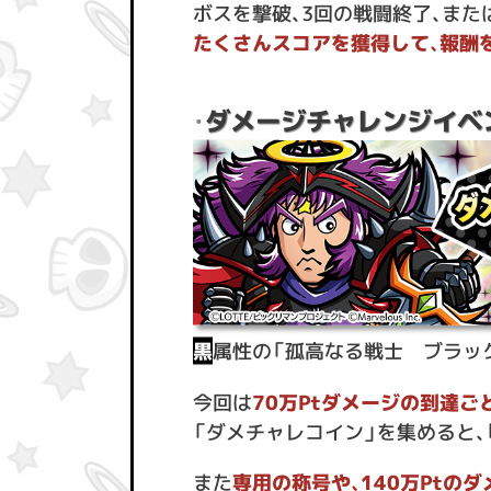
ボスを撃破、3回の戦闘終了、ま
たくさんスコアを獲得して、報酬を
ダメージチャレンジイベ
・
黒
属性の「孤高なる戦士 ブラッ
今回は
70万Ptダメージの到達ご
「ダメチャレコイン」を集めると
また
専用の称号や、140万Ptの