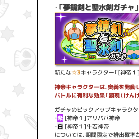
「夢鏡剣と聖水剣ガチャ
・
新たな
☆3
キャラクター「[神帝１
神帝キャラクターは、奥義を発動
バトルに有利な効果「顕現（けんげ
ガチャのピックアップキャラクタ
・
紫
[神帝１]アリババ神帝
・
白
[神帝１]牛若神帝
については、期間限定で排出確率が