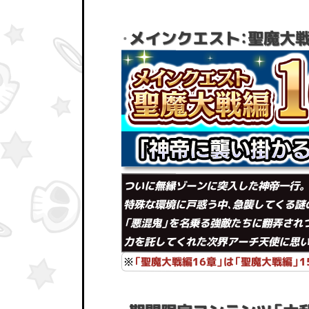
メインクエスト：聖魔大戦
・
ついに無縁ゾーンに突入した神帝一行。
特殊な環境に戸惑う中、急襲してくる謎
「悪混鬼」を名乗る強敵たちに翻弄され
力を託してくれた次界アーチ天使に思いを馳
※
「聖魔大戦編16章」は「聖魔大戦編」