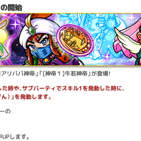
」の開始
]アリババ神帝」「[神帝１]牛若神帝」が登場！
した時や、サブパーティでスキル1を発動した時に、
ん）」を発動します。
ーの
UPします。