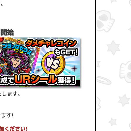
。
の開始
たします。
ます！
加ください！