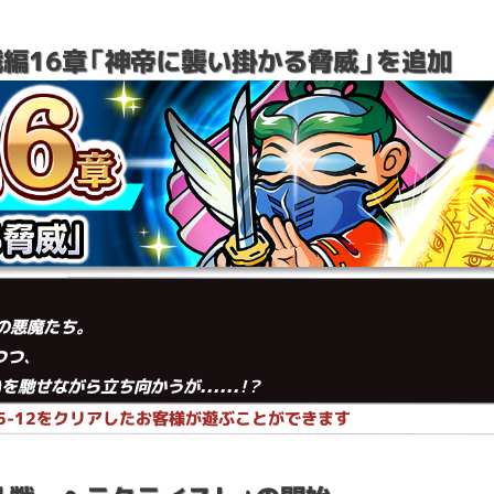
編16章「神帝に襲い掛かる脅威」を追加
の悪魔たち。
つつ、
せながら立ち向かうが......！？
15-12をクリアしたお客様が遊ぶことができます