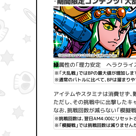
期間限定コンテンツ「大
・
緑
属性の「理力安定 ヘラクライ
※「大乱戦」ではBPの最大値が増加しま
※通常のバトルに比べて、BPは溜まり
アイテムやスタミナは消費せず、
ただし、その挑戦中に出撃したキ
なお、挑戦回数が減らない「模擬戦
※挑戦回数は、翌日AM4:00にリセット
※「模擬戦」では挑戦回数は減りません