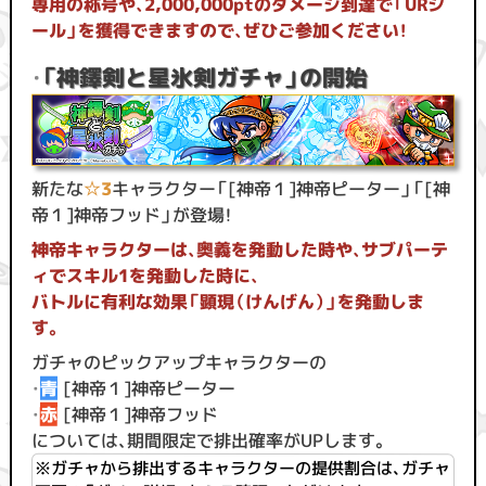
専用の称号や、2,000,000ptのダメージ到達で「URシ
ール」を獲得できますので、ぜひご参加ください！
・
「神鐸剣と星氷剣ガチャ」の開始
新たな
☆3
キャラクター「[神帝１]神帝ピーター」「[神
帝１]神帝フッド」が登場！
神帝キャラクターは、奥義を発動した時や、サブパーテ
ィでスキル1を発動した時に、
バトルに有利な効果「顕現（けんげん）」を発動しま
す。
ガチャのピックアップキャラクターの
・
青
[神帝１]神帝ピーター
・
赤
[神帝１]神帝フッド
については、期間限定で排出確率がUPします。
※ガチャから排出するキャラクターの提供割合は、ガチャ