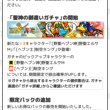
ださい。
・
「聖神の御遣いガチャ」の開始
新たな
☆3
キャラクター「[野聖ヘブン神]野聖エルサ
M」「[ヘブン士]制空キング」が登場！
ガチャのピックアップキャラクターの
・
黄
[野聖ヘブン神]野聖エルサM
・
赤
[ヘブン士]制空キング
については、期間限定で排出確率がUPします。
※ガチャから排出するキャラクターの提供割合は、ガチャ
画面の「ガチャ詳細」からご確認いただけます
・
限定パックの追加
新しいお得なパックの販売を開始いたしました。