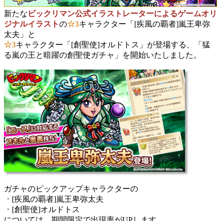
新たな
ビックリマン公式イラストレーターによるゲームオリ
ジナルイラスト
の
☆3
キャラクター「[疾風の覇者]嵐王卑弥
太夫」と
☆3
キャラクター「[創聖使]オルドトス」が登場する、「猛
る嵐の王と暗躍の創聖使ガチャ」を開始いたしました。
ガチャのピックアップキャラクターの
・
[疾風の覇者]嵐王卑弥太夫
・
[創聖使]オルドトス
については、期間限定で出現率がUPします。