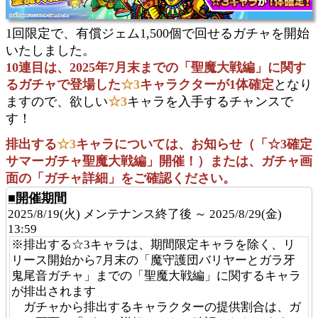
1回限定で、有償ジェム1,500個で回せるガチャを開始
いたしました。
10連目は、2025年7月末までの「聖魔大戦編」に関す
るガチャで登場した
☆3
キャラクターが1体確定
となり
ますので、欲しい
☆3
キャラを入手するチャンスで
す！
排出する
☆3
キャラについては、お知らせ（「☆3確定
サマーガチャ聖魔大戦編」開催！）または、ガチャ画
面の「ガチャ詳細」をご確認ください。
■開催期間
2025/8/19(火) メンテナンス終了後 ～ 2025/8/29(金)
13:59
※排出する☆3キャラは、期間限定キャラを除く、リ
リース開始から7月末の「魔守護団バリヤーとガラ牙
鬼尾音ガチャ」までの「聖魔大戦編」に関するキャラ
が排出されます
ガチャから排出するキャラクターの提供割合は、ガ