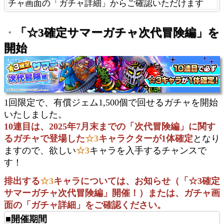
チャ画面の「ガチャ詳細」からご確認いただけます
・
「☆3確定サマーガチャ次代冒険編」を
開始
1回限定で、有償ジェム1,500個で回せるガチャを開始
いたしました。
10連目は、2025年7月末までの「次代冒険編」に関す
るガチャで登場した
☆3
キャラクターが1体確定
となり
ますので、欲しい
☆3
キャラを入手するチャンスで
す！
排出する
☆3
キャラについては、お知らせ（「☆3確定
サマーガチャ次代冒険編」開催！）または、ガチャ画
面の「ガチャ詳細」をご確認ください。
■開催期間