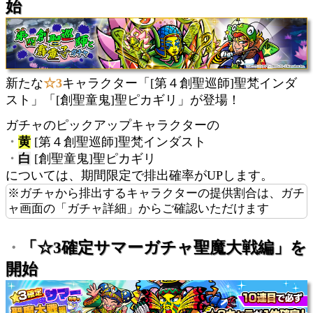
始
新たな
☆3
キャラクター「[第４創聖巡師]聖梵インダ
スト」「[創聖童鬼]聖ピカギリ」が登場！
ガチャのピックアップキャラクターの
・
黄
[第４創聖巡師]聖梵インダスト
・
白
[創聖童鬼]聖ピカギリ
については、期間限定で排出確率がUPします。
※ガチャから排出するキャラクターの提供割合は、ガチ
ャ画面の「ガチャ詳細」からご確認いただけます
・
「☆3確定サマーガチャ聖魔大戦編」を
開始