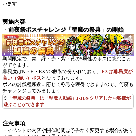
います
実施内容
・
前夜祭ボスチャレンジ「聖魔の祭典」の開始
期間限定で、青・緑・赤・紫・黄の5属性のボスに挑むこと
ができます。
難易度はN・H・EXの3段階で分かれており、
EXは難易度が
高い（強い）ボス
となっております。
ボスの討伐種類数に応じて称号を獲得できますので、何度も
チャレンジしてみましょう！
※
「聖魔の祭典」は「聖魔大戦編」1-11をクリアしたお客様が
遊ぶことができます
注意事項
・
イベントの内容や開催期間は予告なく変更する場合があり