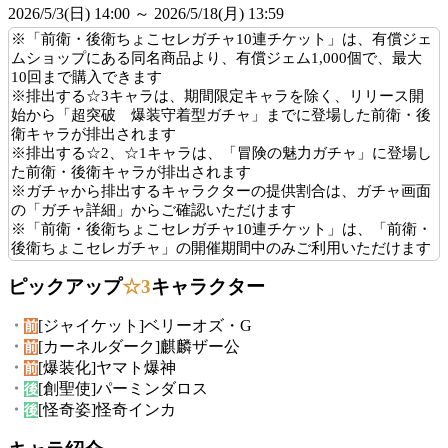
2026/5/3(日) 14:00 ～ 2026/5/18(月) 13:59
※「前衛・後衛ちょこセレガチャ10連チケット」は、有償ジェ
ムショップにある同名商品より、有償ジェム1,000個で、最大
10回まで購入できます
※排出する☆3キャラは、期間限定キャラを除く、リリース開
始から「超突破 爆装守着型ガチャ」までに登場した前衛・後
衛キャラが排出されます
※排出する☆2、☆1キャラは、「冒険の魅力ガチャ」に登場し
た前衛・後衛キャラが排出されます
※
ガチャから排出するキャラクターの提供割合は、ガチャ画面
の「ガチャ詳細」からご確認いただけます
※「前衛・後衛ちょこセレガチャ10連チケット」は、「前衛・
後衛ちょこセレガチャ」の開催期間中のみご利用いただけます
ピックアップ
☆3
キャラクター
・
[ジャイケット]ベリーオズ・G
前
・
[カーネルダーク]麒麟ザー公
前
・
[爆装化]ヤマト爆神
前
・
[創聖使]パーミンダロス
後
・
[怪奇姿]怪奇インカ
後