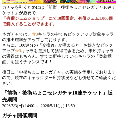
ガチャを引くためには「前衛・後衛ちょこセレガチャ10連チ
ケット」が必要で、
「有償ジェムショップ」にて10回限定、有償ジェム1,000個
で購入することができます。
本ガチャでは、
☆3
キャラの中でもピックアップ対象キャラ
の排出確率がアップしております。
さらに、100連分の「交換Pt」が溜まると、お好きなピック
アップ
☆3
キャラを選択して獲得できるため、未所持キャラ
の獲得はもちろん、すでに所持しているキャラの「奥義覚
醒」を狙うチャンスです！
後日に「中衛ちょこセレガチャ」の実施を予定しております
ので、現在のキャラクター所持状況なども併せてご確認くだ
さい。
「前衛・後衛ちょこセレガチャ10連チケット」販
売期間
2026/5/3(日) 14:00 ～ 2026/5/11(月) 13:59
ガチャ開催期間