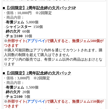
■【2回限定】2周年記念絆の欠片パックSP
・価格
：10,000円 ※2回限定
・商品内容
：
-
有償ジェム
5,000個
-
シャインスター
150個
-
絆の欠片
60個
-
チョコ100
10個
※
外部サイト(
アプリペイ
)で購入すると、無償ジェム500個が
つきます
※購入可能回数はアプリ内外を通じてカウントされます。購
入回数の制限を超えて購入はできません
※アプリ内の販売では、有償ジェム以外の商品はおまけとな
ります
■【2回限定】2周年記念絆の欠片パック
・価格
：3,000円 ※2回限定
・商品内容
：
-
有償ジェム
1,500個
-
絆の欠片
20個
-
チョコ100
5個
※
外部サイト(
アプリペイ
)で購入すると、無償ジェム150個が
つきます