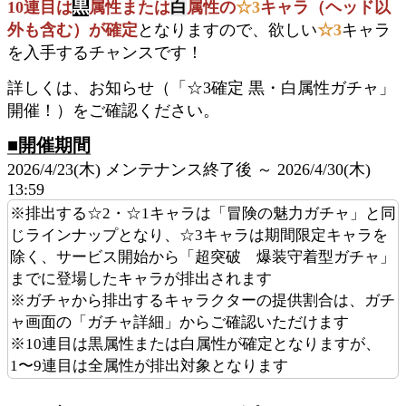
10連目は
黒
属性または
白
属性の
☆3
キャラ（ヘッド以
外も含む）が確定
となりますので、欲しい
☆3
キャラ
を入手するチャンスです！
詳しくは、お知らせ（「☆3確定 黒・白属性ガチャ」
開催！）をご確認ください。
■開催期間
2026/4/23(木) メンテナンス終了後 ～ 2026/4/30(木)
13:59
※排出する☆2・☆1キャラは「冒険の魅力ガチャ」と同
じラインナップとなり、☆3キャラは期間限定キャラを
除く、サービス開始から「超突破 爆装守着型ガチャ」
までに登場したキャラが排出されます
※ガチャから排出するキャラクターの提供割合は、ガチ
ャ画面の「ガチャ詳細」からご確認いただけます
※10連目は黒属性または白属性が確定となりますが、
1〜9連目は全属性が排出対象となります