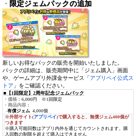
限定ジェムパックの追加
・
新しいお得なパックの販売を開始いたしました。
パックの詳細は、販売期間中に「ジェム購入」画面
や、ゲームアプリ外課金サービス「
アプリペイ公式ス
トア
」をご確認ください。
■【1回限定】2周年記念ジェムパック
・価格
：6,000円 ※1回限定
・商品内容
：
-
有償ジェム
4,000個
※
外部サイト(
アプリペイ
)で購入すると、無償ジェム400個が
つきます
※購入可能回数はアプリ内外を通じてカウントされます。購
入回数の制限を超えて購入はできません