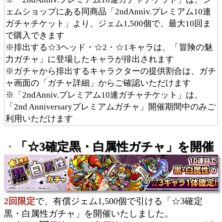
ェムショップにある同商品「2ndAnniv.プレミアム10連
ガチャチケット」より、ジェム1,500個で、最大10回ま
で購入できます
※排出する☆3ヘッド・☆2・☆1キャラは、「冒険の魅
力ガチャ」に登場したキャラが排出されます
※ガチャから排出するキャラクターの提供割合は、ガチ
ャ画面の「ガチャ詳細」からご確認いただけます
※「2ndAnniv.プレミアム10連ガチャチケット」は、
「2nd Anniversaryプレミアムガチャ」開催期間中のみご
利用いただけます
「☆3確定黒・白属性ガチャ」を開催
・
2回限定
で、有償ジェム1,500個で引ける「☆3確定
黒・白属性ガチャ」を開催いたしました。