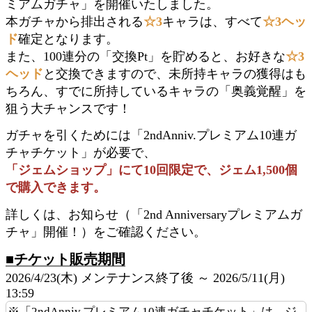
ミアムガチャ」を開催いたしました。
本ガチャから排出される
☆3
キャラは、すべて
☆3ヘッ
ド
確定となります。
また、100連分の「交換Pt」を貯めると、お好きな
☆3
ヘッド
と交換できますので、未所持キャラの獲得はも
ちろん、すでに所持しているキャラの「奥義覚醒」を
狙う大チャンスです！
ガチャを引くためには「2ndAnniv.プレミアム10連ガ
チャチケット」が必要で、
「ジェムショップ」にて10回限定で、ジェム1,500個
で購入できます。
詳しくは、お知らせ（「2nd Anniversaryプレミアムガ
チャ」開催！）をご確認ください。
■チケット販売期間
2026/4/23(木) メンテナンス終了後 ～ 2026/5/11(月)
13:59
※「2ndAnniv.プレミアム10連ガチャチケット」は、ジ