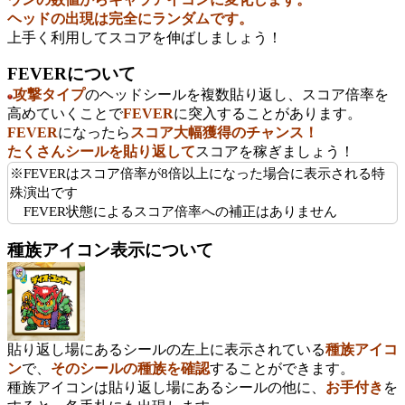
ヘッドの出現は完全にランダムです。
上手く利用してスコアを伸ばしましょう！
FEVERについて
攻撃タイプ
のヘッドシールを複数貼り返し、スコア倍率を
高めていくことで
FEVER
に突入することがあります。
FEVER
になったら
スコア大幅獲得のチャンス！
たくさんシールを貼り返して
スコアを稼ぎましょう！
※FEVERは
スコア倍率が
8倍以上になった場合に表示される特
殊演出です
FEVER状態によるスコア倍率への補正はありません
種族アイコン表示について
貼り返し場にあるシールの左上に表示されている
種族アイコ
ン
で、
そのシールの種族を確認
することができます。
種族アイコンは貼り返し場にあるシールの他に、
お手付き
を