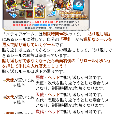
「メディアゲーム」は
制限時間90秒
の中で、
「貼り返し場」
にあるシールに対して、自分の
「手札」
から
適切なシールを
選んで貼り返していくゲーム
です。
貼り返し場に置いてあるシールの種族によって、貼り返しで
きるシールの種族は決まっています。
貼り返しが
できなくなったら画面右側の「リロールボタン」
を押して手札を入れ替えましょう！
貼り返しルールは以下の通りです。
悪魔
・
ヘッド
で貼り返しが可能です。
天使
が置いてあ
天使・次代を貼り返そうとした場合ミス
る場合
となり、制限時間が3秒短くなります。
天使
・
ヘッド
で
貼り返しが可能です。
次代
が置いてあ
次代・悪魔を貼り返そうとした場合ミス
る場合
となり、制限時間が3秒短くなります。
次代
・
ヘッド
で
貼り返しが可能です。