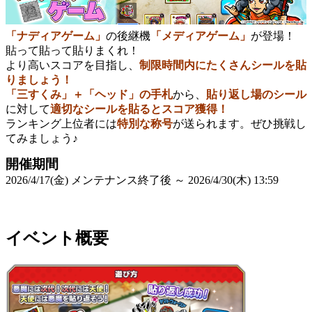
「ナディアゲーム」
の後継機
「メディアゲーム」
が登場！
貼って貼って貼りまくれ！
より高いスコアを目指し、
制限時間内にたくさんシールを貼
りましょう！
「三すくみ」＋「ヘッド」の手札
から、
貼り返し場のシール
に対して
適切なシールを貼るとスコア獲得！
ランキング上位者には
特別な称号
が送られます。ぜひ挑戦し
てみましょう♪
開催期間
2026/4/17(金) メンテナンス終了後 ～ 2026/4/30(木) 13:59
イベント概要