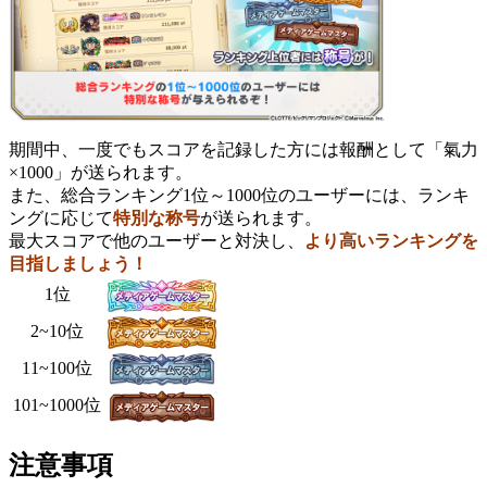
期間中、一度でもスコアを記録した方には報酬として「氣力
×1000」が送られます。
また、総合ランキング1位～1000位のユーザーには、ランキ
ングに応じて
特別な称号
が送られます。
最大スコアで他のユーザーと対決し、
より高いランキングを
目指しましょう！
1位
2~10位
11~100位
101~1000位
注意事項