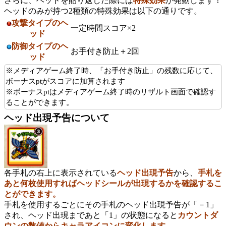
さらに、ヘッドを貼り返した際には
特殊効果
が発動します！
ヘッドのみが持つ2種類の特殊効果は以下の通りです。
攻撃タイプのヘ
一定時間スコア×2
ッド
防御タイプのヘ
お手付き防止＋2回
ッド
※メディアゲーム終了時、「お手付き防止」の残数に応じて、
ボーナスptがスコアに加算されます
※ボーナスptはメディアゲーム終了時のリザルト画面で確認す
ることができます。
ヘッド出現予告について
各手札の右上に表示されている
ヘッド出現予告
から、
手札を
あと何枚使用すればヘッドシールが出現するかを確認するこ
とができます。
手札を使用するごとにその手札のヘッド出現予告が「－1」
され、ヘッド出現まであと「1」の状態になると
カウントダ
ウンの数値からキャラアイコンに変化します。