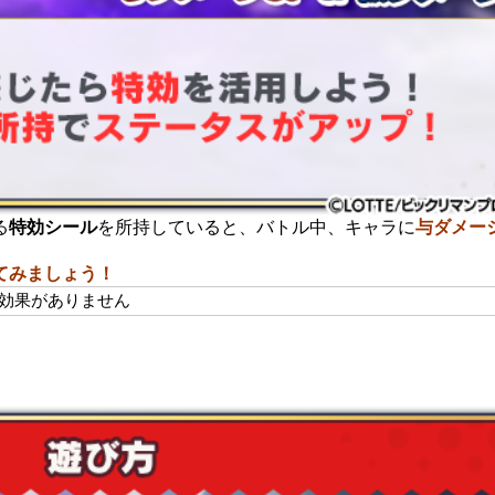
る
特効シール
を所持していると、バトル中、キャラに
与ダメー
てみましょう！
効果がありません