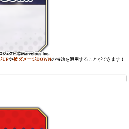
ジUP
や
被ダメージDOWN
の特効を適用することができます！