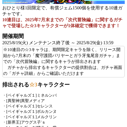
おひとり様1回限定で、有償ジェム1500個を使用する10連ガ
チャです。
10連目は、2025年7月末までの「次代冒険編」に関するガチ
ャで登場した☆3キャラクターが1体確定で獲得できます！
開催期間
2025/8/19(火) メンテナンス終了後 ～ 2025/8/29(金) 13:59
※10連目の☆3キャラは、
期間限定キャラを除く、リリース開
始から7月末の「魔守護団バリヤーとガラ牙鬼尾音ガチャ」ま
での「次代冒険編」に関する
キャラが排出されます
ガチャから排出するキャラクターの提供割合は、ガチャ画面
の「ガチャ詳細」からご確認いただけます
排出される
☆3
キャラクター
・
[ベイギャルズ１]ミネルンバ
・
[異聖神]異聖メディア
・
[ベイギャルズ１]セレンス
・
[ベイギャルズ１]ボルカンヌ
・
[ベイギャルズ１]メルクリン
・
[新界王]アウグス子'ｓ