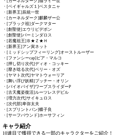
・
[カーネルダーク]猫ライ一世
・
[ベイギャルズ１]ベスタニャ
・
[新界王]辰統一世
・
[カーネルダーク]麒麟ザー公
・
[ブラック祖]ダークマター
・
[創聖使]エウリピデボン
・
[創聖使]パーミンダロス
・
[若魔祖王]Ｂ★Ｚ★Ｈ
・
[新界王]アン寅ネット
・
[ミッドシップフィーリング]オーストルーザー
・
[ファンシーcap]ピア・マルコ
・
[押し切り次代]ディオ・コッキー
・
[靡き唸る次代]ベリー・オズ
・
[ヤマト次代]ヤマトウォーリア
・
[舞い浮び妖精]プッチー・オリン
・
[バイオバイザ]ワープスライダーP
・
[古天魔姿復活]ルーツレスデビル
・
[増力次代]サイキュロス
・
[次代部]卑弥太夫
・
[スプリントバン]蝶子良
・
[サーフバウンド]ホーサフィン
キャラ紹介
10連目で獲得できる一部のキャラクターをご紹介！