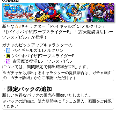
新たな
☆3
キャラクター「[ベイギャルズ１]メルクリン」
「[バイオバイザ]ワープスライダーP」「[古天魔姿復活]ルー
ツレスデビル」が登場！
ガチャのピックアップキャラクターの
・
青
[ベイギャルズ１]メルクリン
・
黄
[バイオバイザ]ワープスライダーP
・
紫
[古天魔姿復活]ルーツレスデビル
については、期間限定で排出確率がUPします。
※ガチャから排出するキャラクターの提供割合は、ガチャ画面
の「ガチャ詳細」からご確認いただけます
限定パックの追加
・
新しいお得なパックの販売を開始いたしました。
※パックの詳細は、販売期間中に「ジェム購入」画面をご確認
ください