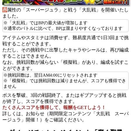
赤
属性の「スーパージュラ」と戦う「大乱戦」を開催いたし
ました。
※「大乱戦」ではBPの最大値が増加します
※通常のバトルに比べて、BPは溜まりやすくなっております
アイテムやスタミナは消費せず、難易度共通で1日3回まで挑
戦することができます。
ただし、その挑戦中に出撃したキャラやシールは、再び編成
することはできません。
なお、挑戦回数が減らない「模擬戦」があり、編成を試すこ
とができます。
※挑戦回数は、翌日AM4:00にリセットされます
※「模擬戦」では挑戦回数は減りませんが、スコアも獲得でき
ません
ボスを撃破、3回の戦闘終了、またはギブアップすると挑戦
が終了し、スコアを獲得できます。
たくさんスコアを獲得して、報酬をGETしよう！
詳しくは、お知らせ（期間限定コンテンツ「大乱戦 スーパ
ージュラ」開催！）をご確認ください。