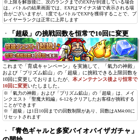
※上限を解放後に、次のランクまでのEXPが到達している場合
は、バトルの結果画面では、EXPはマイナス値で表示される場
合がございますが、1度でもバトルでEXPを獲得することで、プ
レイヤーランクは正常に上昇します
「超級」の挑戦回数を恒常で10回に変更
・
これまで「育成キャンペーン」を実施して、「氣力の神殿」
および「プリズム鉱山」の「超級」に挑戦できる上限回数を
10回に変更しておりましたが、
本メンテナンス後より恒常で
10回に変更
いたしました。
※「氣力の神殿」および「プリズム鉱山」の「超級」は、メイ
ンクエスト「聖魔大戦編」6-12をクリアしたお客様が挑戦する
ことができます
※「超級」は1日10回までの回数制限があり、回数はAM4:00に
リセットされます
「青色ギャルと多変バイオバイザガチャ」
・
の開始