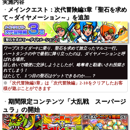
実施内容
メインクエスト：次代冒険編3章「聖石を求め
・
て～ダイヤメーション～」を追加
ワープスライダーPに乗り、聖石を求めて旅立ったマルコ一行。
ハートタンクの中で最初に降り立ったのは、ダイヤメーションと呼
ばれる場所。
話し合いで穏便に交渉しようとしたが、略奪者と勘違いされ投獄さ
れてしまう！
はたして、１つ目の聖石はゲットできるのか......？
※
「次代冒険編3章」は「次代冒険編」2-10をクリアしたお客
様が遊ぶことができます
期間限定コンテンツ「大乱戦 スーパージ
・
ュラ」の開始