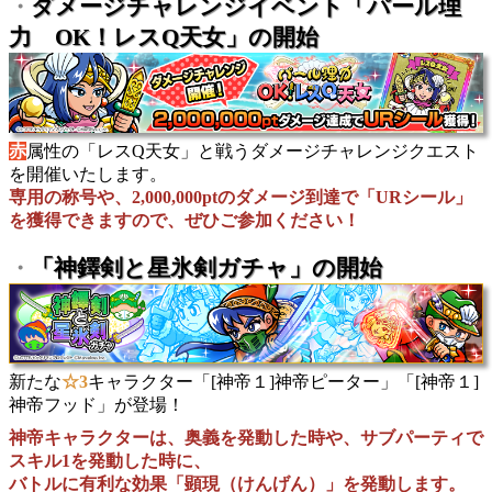
ダメージチャレンジイベント「パール理
・
力 OK！レスQ天女」の開始
赤
属性の「レスQ天女」と戦うダメージチャレンジクエスト
を開催いたします。
専用の称号や、2,000,000ptのダメージ到達で「URシール」
を獲得できますので、ぜひご参加ください！
「神鐸剣と星氷剣ガチャ」の開始
・
新たな
☆3
キャラクター「[神帝１]神帝ピーター」「[神帝１]
神帝フッド」が登場！
神帝キャラクターは、奥義を発動した時や、サブパーティで
スキル1を発動した時に、
バトルに有利な効果「顕現（けんげん）」を発動します。