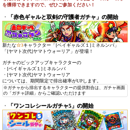
を獲得できますので、ぜひご参加ください！
・
「赤色ギャルと双剣の守護者ガチャ」の開始
新たな
☆3
キャラクター「[ベイギャルズ１]ミネルンバ」
「[ヤマト次代]ヤマトウォーリア」が登場！
ガチャのピックアップキャラクターの
・
[ベイギャルズ１]ミネルンバ
・
[ヤマト次代]ヤマトウォーリア
については、期間限定で排出確率がUPします。
※ガチャから排出するキャラクターの提供割合は、ガチャ画面
の「ガチャ詳細」からご確認いただけます
・
「ワンコレシールガチャ5」の開始