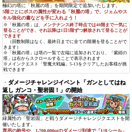
極幻の塔に「秋麗の塔」を期間限定で追加いたします。
5階ごとにボスの属性が変わる「秋麗の塔」で、ジェムやス
キル強化の書などを手に入れよう！
※「秋麗の塔」は、
メンテナンス終了時点では40階まで一気に
登ることができ、それ以降は1日5階ずつ解放されて登ることが
できます
（回数制限はなく、最終日までに全ての階層を登ることがで
きます）
※「秋麗の塔」は塔の一覧で左端に追加されており、「紫紺の
塔」は右からスクロールすることで表示されます
※メインクエスト「聖魔大戦編」5-13をクリアしたお客様が挑
戦できます
・
ダメージチャレンジイベント「ガンとしてはね
返し ガンコ・聖岩固！」の開始
緑属性の「聖岩固」と戦うダメージチャレンジクエストを開
催いたします。
専用の称号や、1,700,000ptのダメージ到達で「URシール」