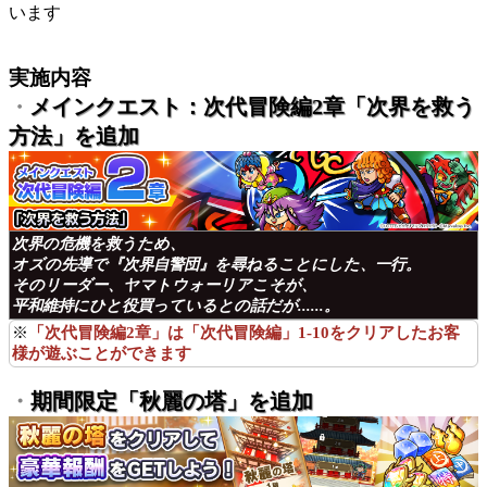
います
実施内容
メインクエスト：次代冒険編2章「次界を救う
・
方法」を追加
次界の危機を救うため、
オズの先導で『次界自警団』を尋ねることにした、一行。
そのリーダー、ヤマトウォーリアこそが、
平和維持にひと役買っているとの話だが......。
※
「次代冒険編2章」は「次代冒険編」1-10をクリアしたお客
様が遊ぶことができます
・
期間限定「秋麗の塔」を追加